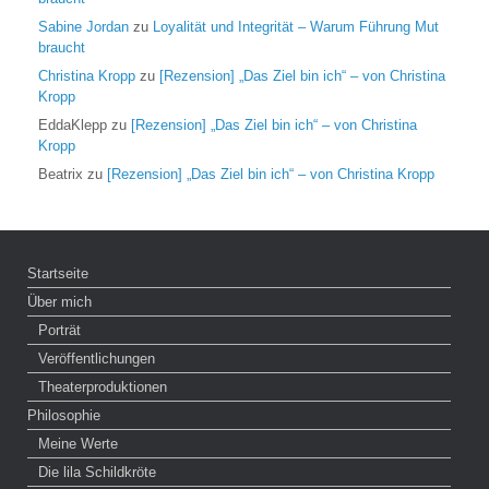
Sabine Jordan
zu
Loyalität und Integrität – Warum Führung Mut
braucht
Christina Kropp
zu
[Rezension] „Das Ziel bin ich“ – von Christina
Kropp
EddaKlepp
zu
[Rezension] „Das Ziel bin ich“ – von Christina
Kropp
Beatrix
zu
[Rezension] „Das Ziel bin ich“ – von Christina Kropp
Startseite
Über mich
Porträt
Veröffentlichungen
Theaterproduktionen
Philosophie
Meine Werte
Die lila Schildkröte