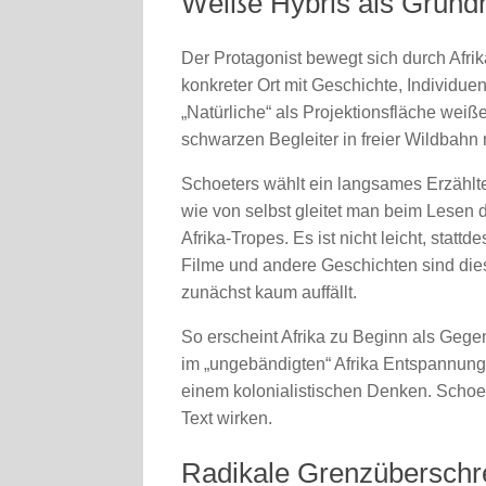
Weiße Hybris als Grund
Der Protagonist bewegt sich durch Afrik
konkreter Ort mit Geschichte, Individue
„Natürliche“ als Projektionsfläche wei
schwarzen Begleiter in freier Wildbahn 
Schoeters wählt ein langsames Erzähltem
wie von selbst gleitet man beim Lesen 
Afrika-Tropes. Es ist nicht leicht, sta
Filme und andere Geschichten sind dies
zunächst kaum auffällt.
So erscheint Afrika zu Beginn als Gege
im „ungebändigten“ Afrika Entspannung fin
einem kolonialistischen Denken. Schoet
Text wirken.
Radikale Grenzüberschr