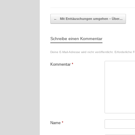
Beitragsnavigation
←
Mit Enttäuschungen umgehen – Über…
Schreibe einen Kommentar
Deine E-Mail-Adresse wird nicht veröffentlicht.
Erforderliche F
Kommentar
*
Name
*