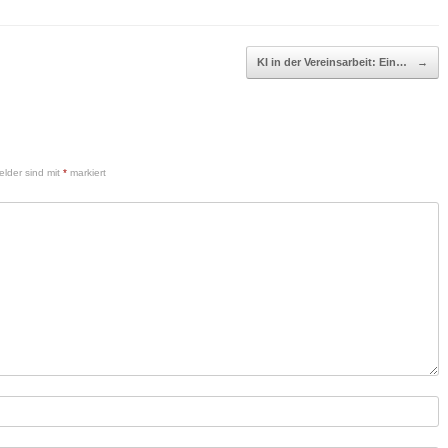
KI in der Vereinsarbeit: Ein…
→
elder sind mit
*
markiert