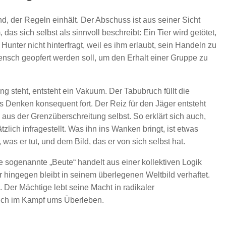
nd, der Regeln einhält. Der Abschuss ist aus seiner Sicht
, das sich selbst als sinnvoll beschreibt: Ein Tier wird getötet,
 Hunter nicht hinterfragt, weil es ihm erlaubt, sein Handeln zu
Mensch geopfert werden soll, um den Erhalt einer Gruppe zu
g steht, entsteht ein Vakuum. Der Tabubruch füllt die
s Denken konsequent fort. Der Reiz für den Jäger entsteht
aus der Grenzüberschreitung selbst. So erklärt sich auch,
lich infragestellt. Was ihn ins Wanken bringt, ist etwas
as er tut, und dem Bild, das er von sich selbst hat.
ie sogenannte „Beute“ handelt aus einer kollektiven Logik
er hingegen bleibt in seinem überlegenen Weltbild verhaftet.
. Der Mächtige lebt seine Macht in radikaler
sich im Kampf ums Überleben.