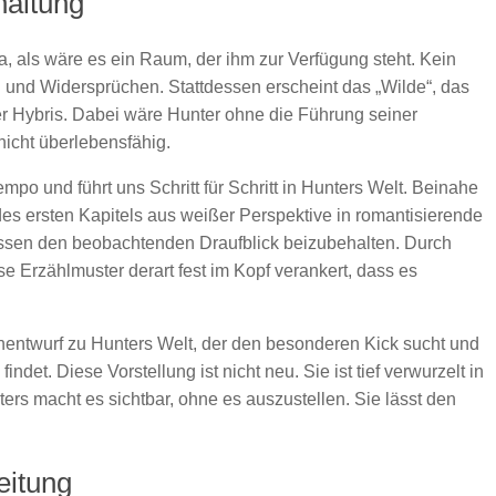
haltung
a, als wäre es ein Raum, der ihm zur Verfügung steht. Kein
n und Widersprüchen. Stattdessen erscheint das „Wilde“, das
ßer Hybris. Dabei wäre Hunter ohne die Führung seiner
nicht überlebensfähig.
po und führt uns Schritt für Schritt in Hunters Welt. Beinahe
des ersten Kapitels aus weißer Perspektive in romantisierende
ttdessen den beobachtenden Draufblick beizubehalten. Durch
e Erzählmuster derart fest im Kopf verankert, dass es
nentwurf zu Hunters Welt, der den besonderen Kick sucht und
det. Diese Vorstellung ist nicht neu. Sie ist tief verwurzelt in
ers macht es sichtbar, ohne es auszustellen. Sie lässt den
eitung