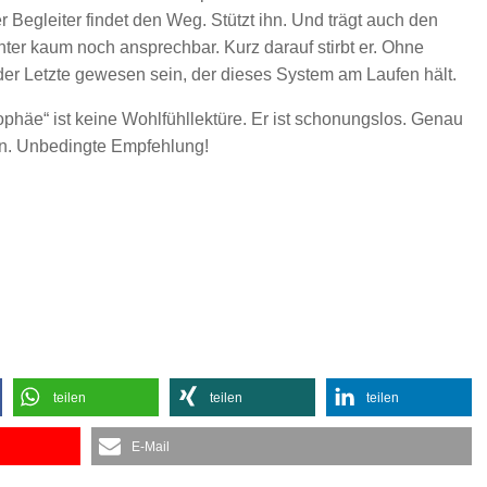
er Begleiter findet den Weg. Stützt ihn. Und trägt auch den
unter kaum noch ansprechbar. Kurz darauf stirbt er. Ohne
 der Letzte gewesen sein, der dieses System am Laufen hält.
häe“ ist keine Wohlfühllektüre. Er ist schonungslos. Genau
en. Unbedingte Empfehlung!
teilen
teilen
teilen
E-Mail