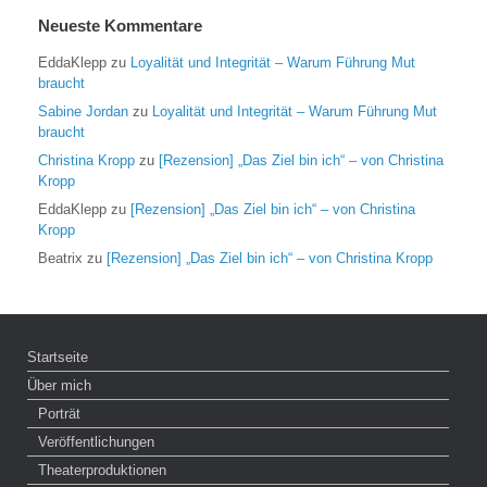
Neueste Kommentare
EddaKlepp
zu
Loyalität und Integrität – Warum Führung Mut
braucht
Sabine Jordan
zu
Loyalität und Integrität – Warum Führung Mut
braucht
Christina Kropp
zu
[Rezension] „Das Ziel bin ich“ – von Christina
Kropp
EddaKlepp
zu
[Rezension] „Das Ziel bin ich“ – von Christina
Kropp
Beatrix
zu
[Rezension] „Das Ziel bin ich“ – von Christina Kropp
Startseite
Über mich
Porträt
Veröffentlichungen
Theaterproduktionen