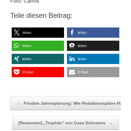
Foto: Canva
Teile diesen Beitrag:
teilen
teilen
teilen
teilen
teilen
teilen
Pocket
E-Mail
Beitragsnavigation
←
Flexible Jahresplanung: Wie Redaktionspläne Halt…
[Rezension] „Trophäe“ von Gaea Schoeters
→