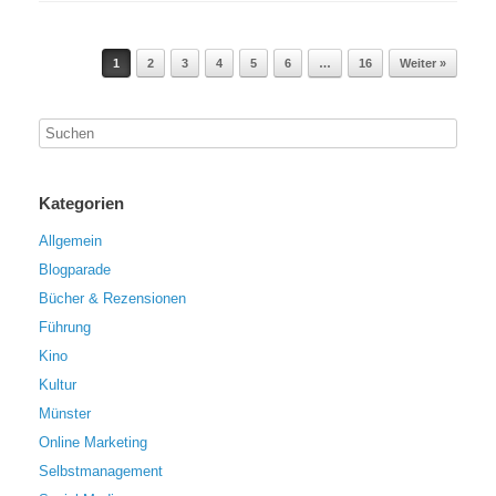
Beitragsnavigation
1
2
3
4
5
6
…
16
Weiter »
Kategorien
Allgemein
Blogparade
Bücher & Rezensionen
Führung
Kino
Kultur
Münster
Online Marketing
Selbstmanagement