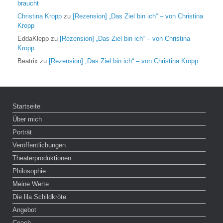
braucht
Christina Kropp
zu
[Rezension] „Das Ziel bin ich“ – von Christina
Kropp
EddaKlepp
zu
[Rezension] „Das Ziel bin ich“ – von Christina
Kropp
Beatrix
zu
[Rezension] „Das Ziel bin ich“ – von Christina Kropp
Startseite
Über mich
Porträt
Veröffentlichungen
Theaterproduktionen
Philosophie
Meine Werte
Die lila Schildkröte
Angebot
Coach