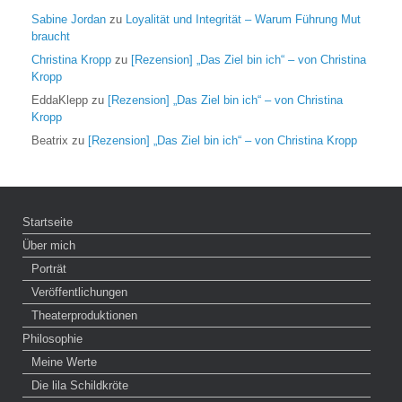
Sabine Jordan
zu
Loyalität und Integrität – Warum Führung Mut
braucht
Christina Kropp
zu
[Rezension] „Das Ziel bin ich“ – von Christina
Kropp
EddaKlepp
zu
[Rezension] „Das Ziel bin ich“ – von Christina
Kropp
Beatrix
zu
[Rezension] „Das Ziel bin ich“ – von Christina Kropp
Startseite
Über mich
Porträt
Veröffentlichungen
Theaterproduktionen
Philosophie
Meine Werte
Die lila Schildkröte