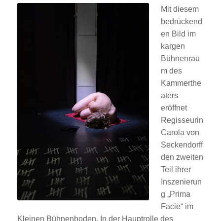
Mit diesem
bedrückend
en Bild im
kargen
Bühnenrau
m des
Kammerthe
aters
eröffnet
Regisseurin
Carola von
Seckendorff
den zweiten
Teil ihrer
Inszenierun
g „Prima
Facie“ im
Kleinen Bühnenboden. In der Hauptrolle des