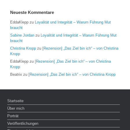
Neueste Kommentare
EddaKlepp
zu
Loyalität und Integrität – Warum Führung Mut
braucht
Sabine Jordan
zu
Loyalität und Integrität – Warum Führung Mut
braucht
Christina Kropp
zu
[Rezension] „Das Ziel bin ich“ – von Christina
Kropp
EddaKlepp
zu
[Rezension] „Das Ziel bin ich“ – von Christina
Kropp
Beatrix
zu
[Rezension] „Das Ziel bin ich“ – von Christina Kropp
Startseite
Über mich
Porträt
Veröffentlichungen