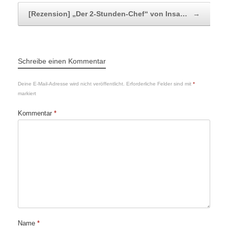
[Rezension] „Der 2-Stunden-Chef“ von Insa…
→
Schreibe einen Kommentar
Deine E-Mail-Adresse wird nicht veröffentlicht.
Erforderliche Felder sind mit
*
markiert
Kommentar
*
Name
*