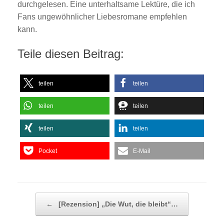
durchgelesen. Eine unterhaltsame Lektüre, die ich
Fans ungewöhnlicher Liebesromane empfehlen
kann.
Teile diesen Beitrag:
teilen
teilen
teilen
teilen
teilen
teilen
Pocket
E-Mail
Beitragsnavigation
←
[Rezension] „Die Wut, die bleibt“…