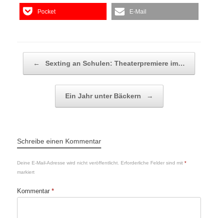
Pocket
E-Mail
Beitragsnavigation
←
Sexting an Schulen: Theaterpremiere im…
Ein Jahr unter Bäckern
→
Schreibe einen Kommentar
Deine E-Mail-Adresse wird nicht veröffentlicht.
Erforderliche Felder sind mit
*
markiert
Kommentar
*