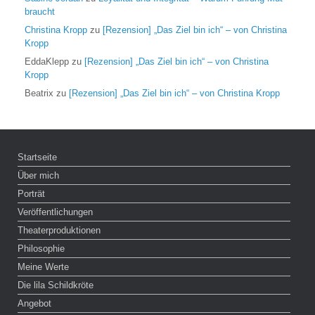
braucht
Christina Kropp
zu
[Rezension] „Das Ziel bin ich“ – von Christina
Kropp
EddaKlepp
zu
[Rezension] „Das Ziel bin ich“ – von Christina
Kropp
Beatrix
zu
[Rezension] „Das Ziel bin ich“ – von Christina Kropp
Startseite
Über mich
Porträt
Veröffentlichungen
Theaterproduktionen
Philosophie
Meine Werte
Die lila Schildkröte
Angebot