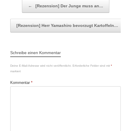
Beitragsnavigation
←
[Rezension] Der Junge muss an…
[Rezension] Herr Yamashiro bevorzugt Kartoffeln…
→
Schreibe einen Kommentar
Deine E-Mail-Adresse wird nicht veröffentlicht.
Erforderliche Felder sind mit
*
markiert
Kommentar
*