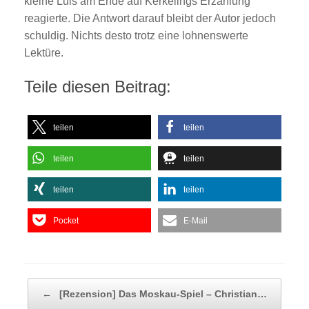
kleine Luis am Ende auf Kerkelings Erzählung
reagierte. Die Antwort darauf bleibt der Autor jedoch
schuldig. Nichts desto trotz eine lohnenswerte
Lektüre.
Teile diesen Beitrag:
teilen
teilen
teilen
teilen
teilen
teilen
Pocket
E-Mail
Beitragsnavigation
←
[Rezension] Das Moskau-Spiel – Christian…