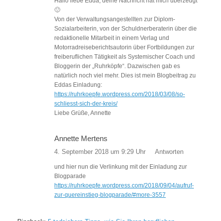
Hallo liebe Edda, deine Nachricht hat mich überzeugt
🙂
Von der Verwaltungsangestellten zur Diplom-
Sozialarbeiterin, von der Schuldnerberaterin über die
redaktionelle Mitarbeit in einem Verlag und
Motorradreiseberichtsautorin über Fortbildungen zur
freiberuflichen Tätigkeit als Systemischer Coach und
Bloggerin der „Ruhrköpfe“. Dazwischen gab es
natürlich noch viel mehr. Dies ist mein Blogbeitrag zu
Eddas Einladung:
https://ruhrkoepfe.wordpress.com/2018/03/08/so-
schliesst-sich-der-kreis/
Liebe Grüße, Annette
Annette Mertens
4. September 2018 um 9:29 Uhr
Antworten
und hier nun die Verlinkung mit der Einladung zur
Blogparade
https://ruhrkoepfe.wordpress.com/2018/09/04/aufruf-
zur-quereinstieg-blogparade/#more-3557