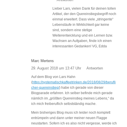
Lieber Lars, vielen Dank für deinen tollen
Artikel, der den Quereinstiegsbegriff noch
einmal erweitert. Dass viele „stringente“
Lebensläufe in Wirklichkeit gar keine
sind, sondern eine stetige
Weiterentwicklung und ein Lernen bzw.
Wachsen an Aufgaben, finde ich einen
interessanten Gedanken! VG, Edda
Marc Mertens
29. August 2018 um 13:47 Uhr
Antworten
Auf dem Blog von Lars Hahn
(
https://systematischkaffeetrinken.de/2018/08/29/berufli
cher-quereinstieg/
) habe ich gerade von dieser
Blogparade erfahren. Ich selber befinde mich gerade
nämlich im „größten Quereinstieg meines Lebens,“ da
ich mich freiberuflich selbstständig mache.
Mein bisheriges Blog muss ich leider noch komplett
entrümpeln und dann unter meiner neuen Flagge
neustarten. Sofern ich es also nicht vergesse, werde ich