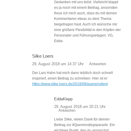
Gedanken mit uns teilst. Vielleicht klappt
es ja noch mit einem Beitrag, ansonsten
freue ich mich auch, dass du mit deinen
Kommentaren etwas zu dem Thema
beigetragen hast. Auch ich wünsche mir
eine größere Flexibilität in den Köpfen der
Personaler und Führungsetagen. VG,
Edda
Silke Loers
29. August 2018 um 14:37 Uhr
Antworten
Der Lars Hahn hat mich dann letztlich doch schnell
inspiriert, einen Beitrag zu schreiben. Hier ist er:
https://www.silke-loers.de/2018/08/quereinstieg/
EddaKlepp
29. August 2018 um 20:21 Uhr
Antworten
Liebe Silke, vielen Dank für deinen
Beitrag zur #Quereinstiegsparade. Ein
wichtiger Punkt, den du ansprichst: