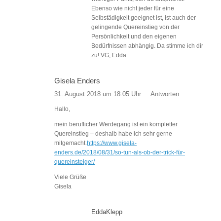
Ebenso wie nicht jeder für eine
Selbstädigkeit geeignet ist, ist auch der
gelingende Quereinstieg von der
Persönlichkeit und den eigenen
Bedürfnissen abhängig. Da stimme ich dir
zu! VG, Edda
Gisela Enders
31. August 2018 um 18:05 Uhr
Antworten
Hallo,
mein beruflicher Werdegang ist ein kompletter
Quereinstieg – deshalb habe ich sehr gerne
mitgemacht.
https://www.gisela-
enders.de/2018/08/31/so-tun-als-ob-der-trick-für-
quereinsteiger/
Viele Grüße
Gisela
EddaKlepp