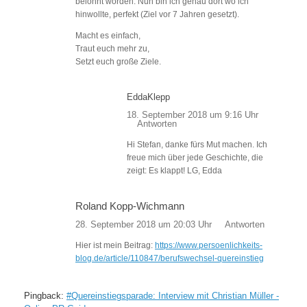
belohnt worden. Nun bin ich genau dort wo ich
hinwollte, perfekt (Ziel vor 7 Jahren gesetzt).
Macht es einfach,
Traut euch mehr zu,
Setzt euch große Ziele.
EddaKlepp
18. September 2018 um 9:16 Uhr
Antworten
Hi Stefan, danke fürs Mut machen. Ich
freue mich über jede Geschichte, die
zeigt: Es klappt! LG, Edda
Roland Kopp-Wichmann
28. September 2018 um 20:03 Uhr
Antworten
Hier ist mein Beitrag:
https://www.persoenlichkeits-
blog.de/article/110847/berufswechsel-quereinstieg
Pingback:
#Quereinstiegsparade: Interview mit Christian Müller -