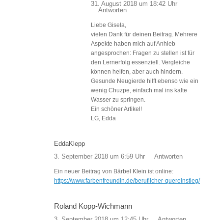
31. August 2018 um 18:42 Uhr
Antworten
Liebe Gisela,
vielen Dank für deinen Beitrag. Mehrere
Aspekte haben mich auf Anhieb
angesprochen: Fragen zu stellen ist für
den Lernerfolg essenziell. Vergleiche
können helfen, aber auch hindern.
Gesunde Neugierde hilft ebenso wie ein
wenig Chuzpe, einfach mal ins kalte
Wasser zu springen.
Ein schöner Artikel!
LG, Edda
EddaKlepp
3. September 2018 um 6:59 Uhr
Antworten
Ein neuer Beitrag von Bärbel Klein ist online:
https://www.farbenfreundin.de/beruflicher-quereinstieg/
Roland Kopp-Wichmann
3. September 2018 um 12:45 Uhr
Antworten