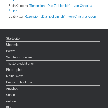
EddaKlepp
zu
[Rezension] „Das Ziel bin ich“ – von Christina
Kropp
Beatrix
zu
[Rezension] „Das Ziel bin ich“ – von Christina Kropp
Startseite
Über mich
Porträt
Veröffentlichungen
Theaterproduktionen
Philosophie
Meine Werte
Die lila Schildkröte
Angebot
Coach
Autorin
Blog