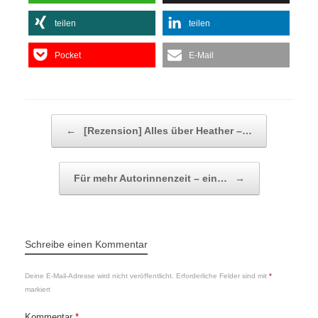
teilen
teilen
Pocket
E-Mail
Beitragsnavigation
←
[Rezension] Alles über Heather –…
Für mehr Autorinnenzeit – ein…
→
Schreibe einen Kommentar
Deine E-Mail-Adresse wird nicht veröffentlicht.
Erforderliche Felder sind mit
*
markiert
Kommentar
*