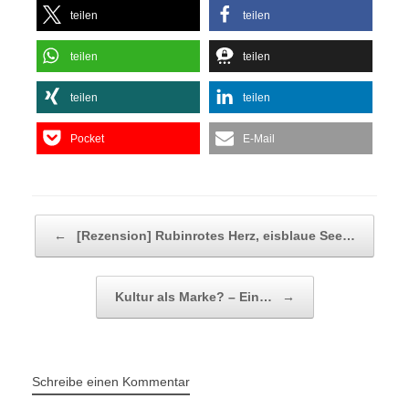
teilen
teilen
teilen
teilen
teilen
teilen
Pocket
E-Mail
Beitragsnavigation
←
[Rezension] Rubinrotes Herz, eisblaue See…
Kultur als Marke? – Ein…
→
Schreibe einen Kommentar