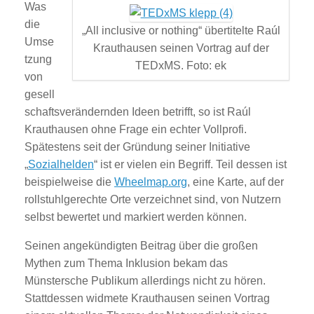
Was
die
„All inclusive or nothing“ übertitelte Raúl
Umse
Krauthausen seinen Vortrag auf der
tzung
TEDxMS. Foto: ek
von
gesell
schaftsverändernden Ideen betrifft, so ist Raúl
Krauthausen ohne Frage ein echter Vollprofi.
Spätestens seit der Gründung seiner Initiative
„
Sozialhelden
“ ist er vielen ein Begriff. Teil dessen ist
beispielweise die
Wheelmap.org
, eine Karte, auf der
rollstuhlgerechte Orte verzeichnet sind, von Nutzern
selbst bewertet und markiert werden können.
Seinen angekündigten Beitrag über die großen
Mythen zum Thema Inklusion bekam das
Münstersche Publikum allerdings nicht zu hören.
Stattdessen widmete Krauthausen seinen Vortrag