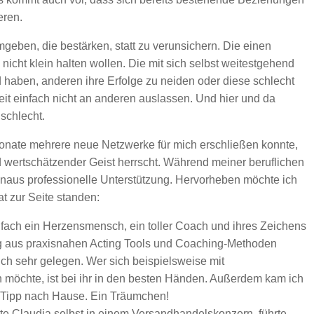
eren.
mgeben, die bestärken, statt zu verunsichern. Die einen
icht klein halten wollen. Die mit sich selbst weitestgehend
haben, anderen ihre Erfolge zu neiden oder diese schlecht
eit einfach nicht an anderen auslassen. Und hier und da
 schlecht.
 Monate mehrere neue Netzwerke für mich erschließen konnte,
d wertschätzender Geist herrscht. Während meiner beruflichen
hinaus professionelle Unterstützung. Hervorheben möchte ich
at zur Seite standen:
nfach ein Herzensmensch, ein toller Coach und ihres Zeichens
g aus praxisnahen Acting Tools und Coaching-Methoden
ich sehr gelegen. Wer sich beispielsweise mit
 möchte, ist bei ihr in den besten Händen. Außerdem kam ich
Tipp nach Hause. Ein Träumchen!
ete Claudia selbst in einem Versandhandelskonzern, führte