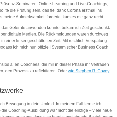
Präsenz-Seminaren, Online-Learning und Live-Coachings,
ollte die Prüfung sein, das fiel dank Corona erstmal ins
 meine Aufmerksamkeit forderte, kam es mir ganz recht.
h das Gelernte anwenden konnte, bekam ich Zeit geschenkt.
s über digitale Medien. Die Rückmeldungen waren durchweg
 in einer krisengeschüttelten Zeit. Mit reichlich Verspätung
 sodass ich mich nun offiziell Systemischer Business Coach
slos allen Coachees, die mir in dieser Phase ihr Vertrauen
n, den Prozess zu reflektieren. Oder
wie Stephen R. Covey
etzwerke
ch Bewegung in dein Umfeld. In meinem Fall lernte ich
die Coaching-Ausbildung war nicht die einzige – viele neue
s kommt auch vor, dass sich bereits bestehende Beziehungen