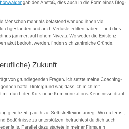
chönwälder
gab den Anstoß, dies auch in die Form eines Blog-
iele Menschen mehr als belastend war und ihnen viel
durchgestanden und auch Verluste erlitten haben – und dies
llerdings jammert auf hohem Niveau. Wo weder die Existenz
ben akut bedroht werden, finden sich zahlreiche Gründe,
erufliche) Zukunft
rägt von grundlegenden Fragen. Ich setzte meine Coaching-
egonnen hatte. Hintergrund war, dass ich mich mit
nd mir durch den Kurs neue Kommunikations-Kenntnisse drauf
ng gleichzeitig auch zur Selbstreflexion anregt. Wo du lernst,
und Bedürfnisse zu unterstützen, betrachtest du dich auch
edenfalls. Parallel dazu startete in meiner Firma ein