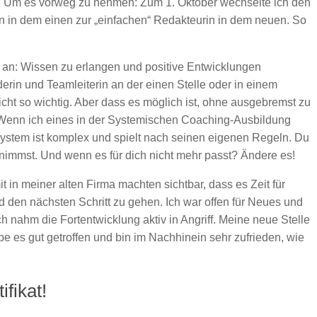
st. Um es vorweg zu nehmen: Zum 1. Oktober wechselte ich den
in in dem einen zur „einfachen“ Redakteurin in dem neuen. So
 an: Wissen zu erlangen und positive Entwicklungen
erin und Teamleiterin an der einen Stelle oder in einem
cht so wichtig. Aber dass es möglich ist, ohne ausgebremst zu
. Wenn ich eines in der Systemischen Coaching-Ausbildung
stem ist komplex und spielt nach seinen eigenen Regeln. Du
nnimmst. Und wenn es für dich nicht mehr passt? Ändere es!
in meiner alten Firma machten sichtbar, dass es Zeit für
den nächsten Schritt zu gehen. Ich war offen für Neues und
ch nahm die Fortentwicklung aktiv in Angriff. Meine neue Stelle
abe es gut getroffen und bin im Nachhinein sehr zufrieden, wie
ifikat!