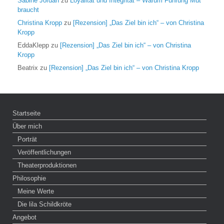
Sabine Jordan
zu
Loyalität und Integrität – Warum Führung Mut
braucht
Christina Kropp
zu
[Rezension] „Das Ziel bin ich“ – von Christina
Kropp
EddaKlepp
zu
[Rezension] „Das Ziel bin ich“ – von Christina
Kropp
Beatrix
zu
[Rezension] „Das Ziel bin ich“ – von Christina Kropp
Startseite
Über mich
Porträt
Veröffentlichungen
Theaterproduktionen
Philosophie
Meine Werte
Die lila Schildkröte
Angebot