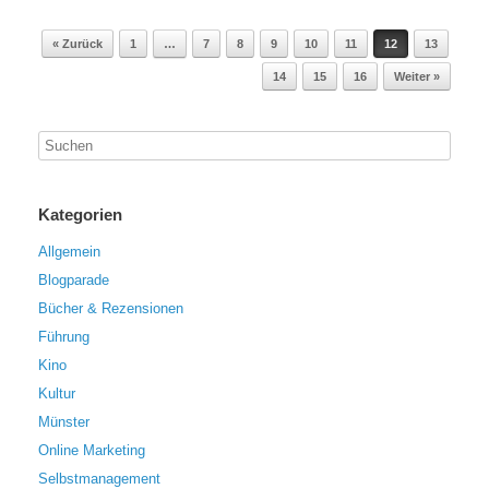
Beitragsnavigation
« Zurück
1
…
7
8
9
10
11
12
13
14
15
16
Weiter »
Kategorien
Allgemein
Blogparade
Bücher & Rezensionen
Führung
Kino
Kultur
Münster
Online Marketing
Selbstmanagement